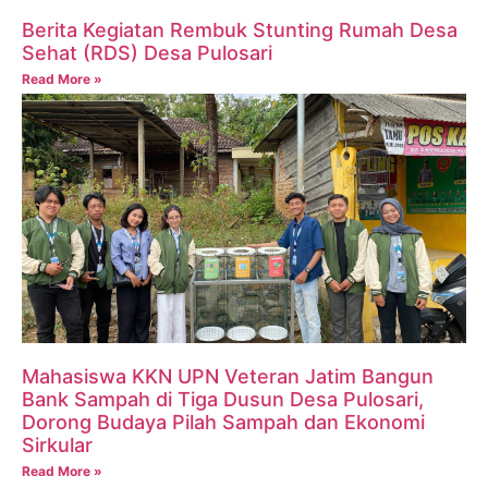
Berita Kegiatan Rembuk Stunting Rumah Desa
Sehat (RDS) Desa Pulosari
Read More »
Mahasiswa KKN UPN Veteran Jatim Bangun
Bank Sampah di Tiga Dusun Desa Pulosari,
Dorong Budaya Pilah Sampah dan Ekonomi
Sirkular
Read More »